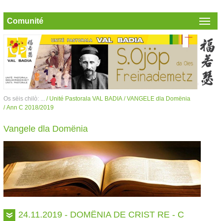
Comunité
Os sëis chilò: ...
/ Unité Pastorala VAL BADIA
/ VANGELE dla Domënia
/ Ann C 2018/2019
Vangele dla Domënia
24.11.2019 - DOMËNIA DE CRIST RE - C