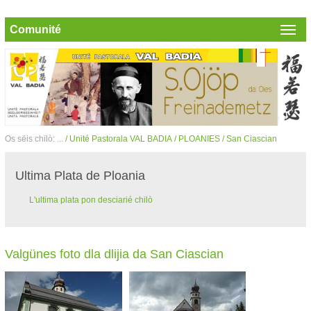
Comunité
Os sëis chilò: ...
/ Unité Pastorala VAL BADIA
/ PLOANIES
/ San Ciascian
Ultima Plata de Ploania
L'ultima plata pon desciarié chilò
Valgünes foto dla dlijia da San Ciascian