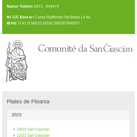
Numer Telefon:
0471 - 849474
Nr. C/C Bancar:
Cassa Raiffeisen Val Badia La Ila
IBAN:
IT 41 O 08010 58181 000307000057
Plates de Ploania
2023
24/25 San Ciascian
22/23 San Ciascian