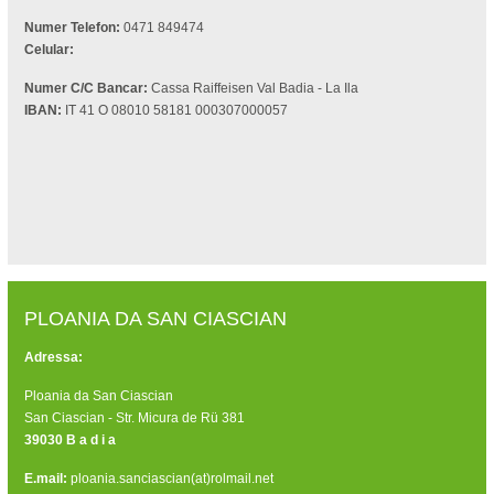
Numer Telefon:
0471 849474
Celular:
Numer C/C Bancar:
Cassa Raiffeisen Val Badia - La Ila
IBAN:
IT 41 O 08010 58181 000307000057
PLOANIA DA SAN CIASCIAN
Adressa:
Ploania da San Ciascian
San Ciascian - Str. Micura de Rü 381
39030 B a d i a
E.mail:
ploania.sanciascian(at)rolmail.net