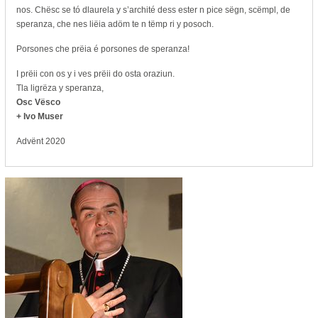
nos. Chësc se tó dlaurela y s’archité dess ester n pice sëgn, scëmpl, de
speranza, che nes liëia adöm te n tëmp ri y posoch.
Porsones che prëia é porsones de speranza!
I prëii con os y i ves prëii do osta oraziun.
Tla ligrëza y speranza,
Osc Vësco
+ Ivo Muser
Advënt 2020