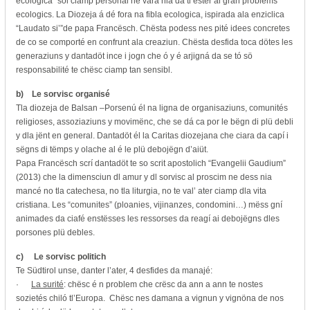
ecologica” söl ciamp personal ne vára nia da ti ester ai gran problems
ecologics. La Diozeja á dé fora na fibla ecologica, ispirada ala enziclica
“Laudato si’”de papa Francësch. Chësta podess nes pité idees concretes
de co se comporté en confrunt ala creaziun. Chësta desfida toca dötes les
generaziuns y dantadöt ince i jogn che ó y é arjigná da se tó sö
responsabilité te chësc ciamp tan sensibl.
b)
Le sorvisc organisé
Tla diozeja de Balsan –Porsenú él na ligna de organisaziuns, comunités
religioses, assoziaziuns y movimënc, che se dá ca por le bëgn di plü debli
y dla jënt en general. Dantadöt él la Caritas diozejana che ciara da capí i
sëgns di tëmps y olache al é le plü debojëgn d’aiüt.
Papa Francësch scrí dantadöt te so scrit apostolich “Evangelii Gaudium”
(2013) che la dimensciun dl amur y dl sorvisc al proscim ne dess nia
mancé no tla catechesa, no tla liturgia, no te val’ ater ciamp dla vita
cristiana. Les “comunites” (ploanies, vijinanzes, condomini…) mëss gní
animades da ciafé enstësses les ressorses da reagí ai debojëgns dles
porsones plü debles.
c)
Le sorvisc politich
Te Südtirol unse, danter l’ater, 4 desfides da manajé:
·
La surité
: chësc é n problem che crësc da ann a ann te nostes
sozietés chiló tl’Europa. Chësc nes damana a vignun y vignöna de nos