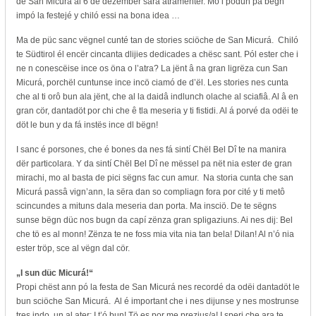
de San Micurá ai 6 de dezëmber sará atramënter. Mo i podun pa bëgn
impó la festejé y chiló essi na bona idea …
Ma de püc sanc vëgnel cunté tan de stories sciöche de San Micurá. Chiló
te Südtirol él encër cincanta dlijies dedicades a chësc sant. Pól ester che i
ne n conescëise ince os öna o l’atra? La jënt â na gran ligrëza cun San
Micurá, porchël cuntunse ince incö ciamó de d’ël. Les stories nes cunta
che al ti orô bun ala jënt, che al la daidâ indlunch olache al sciafiâ. Al â en
gran cör, dantadöt por chi che ê tla meseria y ti fistidi. Al á porvé da odëi te
döt le bun y da fá instës ince dl bëgn!
I sanc é porsones, che é bones da nes fá sintí Chël Bel Dî te na manira
dër particolara. Y da sintí Chël Bel Dî ne mëssel pa nët nia ester de gran
mirachi, mo al basta de pici sëgns fac cun amur. Na storia cunta che san
Micurá passâ vign’ann, la sëra dan so compliagn fora por cité y ti metô
scincundes a mituns dala meseria dan porta. Ma insciö. De te sëgns
sunse bëgn düc nos bugn da capí zënza gran spligaziuns. Ai nes dij: Bel
che tö es al monn! Zënza te ne foss mia vita nia tan bela! Dilan! Al n’ó nia
ester tröp, sce al vëgn dal cör.
„I sun düc Micurá!“
Propi chëst ann pó la festa de San Micurá nes recordé da odëi dantadöt le
bun sciöche San Micurá. Al é important che i nes dijunse y nes mostrunse
tres indo un al ater: I t’ó bun! Tö es por me prezius/a! I speri che ara te