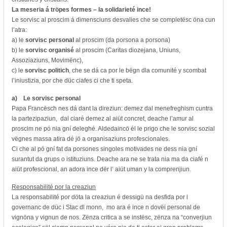
La meseria á tröpes formes – la solidarieté ince!
Le sorvisc al proscim á dimensciuns desvalies che se completësc öna cun
l’atra:
a) le
sorvisc personal
al proscim (da porsona a porsona)
b) le
sorvisc organisé
al proscim (Caritas diozejana, Uniuns,
Assoziaziuns, Movimënc),
c) le
sorvisc politich
, che se dá ca por le bëgn dla comunité y scombat
l’iniustizia, por che düc ciafes ci che ti speta.
a)
Le sorvisc personal
Papa Francësch nes dá dant la direziun: demez dal menefreghism cuntra
la partezipaziun, dal ciaré demez al aiüt concret, deache l’amur al
proscim ne pó nia gní deleghé. Aldedaincö él le prigo che le sorvisc sozial
vëgnes massa atira dé jö a organisaziuns profescionales.
Ci che al pó gní fat da porsones singoles motivades ne dess nia gní
surantut da grups o istituziuns. Deache ara ne se trata nia ma da ciafé n
aiüt profescional, an adora ince dër l’ aiüt uman y la comprenjiun.
Responsabilité por la creaziun
La responsabilité por döta la creaziun é dessigü na desfida por i
governanc de düc i Stac dl monn, mo ara é ince n dovëi personal de
vignöna y vignun de nos. Zënza critica a se instësc, zënza na “converjiun