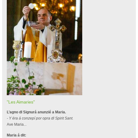
"Les Aimaries"
L’agno dl Signurá anunzié a Maria.
- Y ëra á conzepí por opra dl Spirit Sant.
Ave Maria...
Maria á dit: