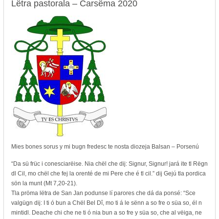
Lëtra pastorala – Carsëma 2020
Mies bones sorus y mi bugn fredesc te nosta diozeja Balsan – Porsenú
“Da sü früc i conesciarëise. Nia chël che dij: Signur, Signur! jará ite tl Rëgn
dl Cil, mo chël che fej la orenté de mi Pere che é tl cil.” dij Gejú tla pordica
sön la munt (Mt 7,20-21).
Tla pröma lëtra de San Jan podunse lí parores che dá da ponsé: “Sce
valgügn dij: I ti ó bun a Chël Bel Dî, mo ti á le sënn a so fre o süa so, él n
mintidl. Deache chi che ne ti ó nia bun a so fre y süa so, che al vëiga, ne