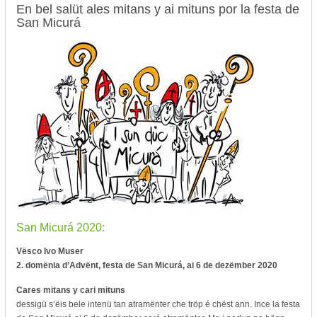
En bel salüt ales mitans y ai mituns por la festa de
San Micurá
San Micurá 2020:
Vësco Ivo Muser
2. domënia d’Advënt, festa de San Micurá, ai 6 de dezëmber 2020
Cares mitans y cari mituns
dessigü s‘ëis bele intenü tan atramënter che tröp é chëst ann. Ince la festa