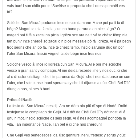
vais bun! I sun chiló por te! Savëise ci proposta che i oress porchël ves
fá?
Sciöche San Micurá podunse ince nos se damané: A che poi pa ti fá dl
bëgn? Magari te mia familia, cun na buna parora o en pice sëgn? O
magari poi ti fá a zacai na picia ligrëza sce ara ne ti vá te chësc tëmp nia
tan bun? Ince chërdé sö zacai o n pice messaje pó fá ligrëza. Al é pa bëgn
tröc sëgns che an pó fá, ince te chësc tëmp. Insciö sarunse düc un por
l’ater San Micurá! Insciö vëgnel fat de bëgn ince tres nos!
Sciöche vësco ái ince iö ligrëza cun San Micurá. Al é por me sciöche
vësco n gran sant y compagn. Al me dëida recordé, me y nos düc, ci che
al ó dí ester cristiagn: che i imparunse da Gejú, che i nes daidunse un cun
l‘ater, che i scincunse inant speranza y che i ti dijunse a düc: Chël Bel Dî é
dlungia nos, al nes ó bun!
Prësc él Nadé
La festa de San Micurá nes dij: Ara ne döra nia plü dî spo él Nadé. Dailó
festejunse le compliagn de Gejú. Al é döt de Chël Bel Dî y döt nost. Al é
gnü n möt, insciö sciöche os sëis sëgn. Al ó nes acompagné por döta la
vita. Tan important é Nadé. Tan bel é ci che nos cherdun!
Che Gejú ves benedësces, os, üsc geniturs, neni, fredesc y sorus y düc