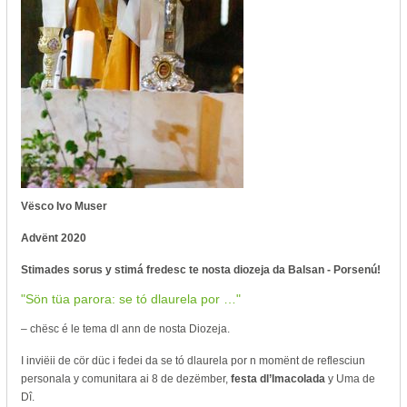
Vësco Ivo Muser
Advënt 2020
Stimades sorus y stimá fredesc te nosta diozeja da Balsan - Porsenú!
"Sön tüa parora: se tó dlaurela por …"
– chësc é le tema dl ann de nosta Diozeja.
I inviëii de cör düc i fedei da se tó dlaurela por n momënt de reflesciun
personala y comunitara ai 8 de dezëmber,
festa dl’Imacolada
y Uma de
Dî.