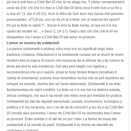
pó nia ti orëi bun a Chël Bel Dî che al ne vëiga nia. Y chësc comandamënt
unse da d’ël: chi che ti ó bun a Chël Bel Dî dess ince ti orëi bun a so fre y
a süa so” (1 Jan 4,19-21). Ince la lëtra de San Iaco nes lascia aldí parores
provocantes: «Ćî jól pa, sce un dij ch’al á fede, mo al mancia les opres?
Pó pa la fede le salvé ?... Insciö é inće la fede morta, sc’ara ne n’á nia
opres da mostré sö… » (Iaco 2, 14-17). Gejú y düc chi che crëi te ël ne
despartësc nia l’amur a Chël Bel Dî dal amur al proscim.
L’amur se mostra tla solidarieté
La parora solidarieté é plütosc nöia ince sce so significat vëgn dala
tradiziun cristiana. Aldedaincö é la solidarieté ruvada sot al druch dl monn
modern tres la logica dl marcé che manacia da la strënje ite y fej crësce la
tëma ala jënt te süa esistënza. Dal’atra pert vëighi cun ligrëza y
reconescënza che al é nasciü propi te nüsc tëmps tröpes iniziatives tl
ciamp dl volontariat, sciöche ince movimënc soziai che se prô dassënn da
svilupé na sozieté, olache düc pó laoré deboriada. Solidarieté é na virtu
fondamentala de vigni credënt. La fede ne n’é nia ma na dotrina astrata,
zënza contegnü, mo ara é na verité che mëss ince gní metüda en pratica.
Solidarieté tla vita da vignidé personala, soziala, economica, ecologica y
politica n’é nia na teoria, mo n se dé da fá concret! Le tru da jí da Chël Bel
Dî condüj ales porsones; l’amur de Chël Bel Dî se desmostra tres l’amur
al proscim. Ester solidar ó dí sté ite un por l’ater. La forma de basa dla
solidarieté é la orenté da partí. Solidarieté é la cherta de identité de
cristianes y cristians.