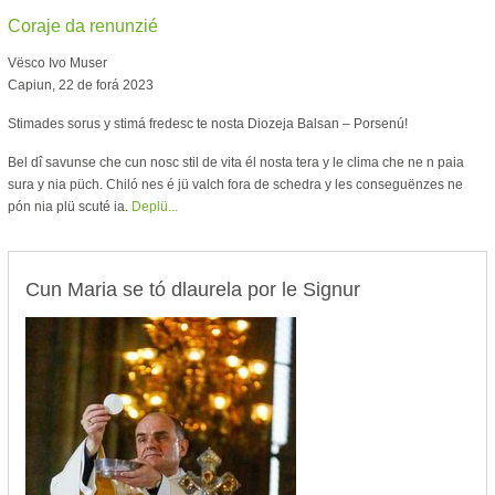
Coraje da renunzié
Vësco Ivo Muser
Capiun, 22 de forá 2023
Stimades sorus y stimá fredesc te nosta Diozeja Balsan – Porsenú!
Bel dî savunse che cun nosc stil de vita él nosta tera y le clima che ne n paia
sura y nia püch. Chiló nes é jü valch fora de schedra y les conseguënzes ne
pón nia plü scuté ia.
Deplü...
Cun Maria se tó dlaurela por le Signur