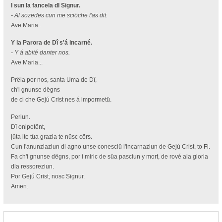
I sun la fancela dl Signur.
- Al sozedes cun me sciöche t'as dit.
Ave Maria...
Y la Parora de Dî s'á incarné.
- Y á abité danter nos.
Ave Maria...
Prëia por nos, santa Uma de Dî,
ch'i gnunse dëgns
de ci che Gejú Crist nes á impormetü.
Periun.
Dî onipotënt,
jüta ite tüa grazia te nüsc cörs.
Cun l'anunziaziun dl agno unse conesciü l'incarnaziun de Gejú Crist, to Fi.
Fa ch'i gnunse dëgns, por i miric de süa pasciun y mort, de rové ala gloria
dla ressoreziun.
Por Gejú Crist, nosc Signur.
Amen.