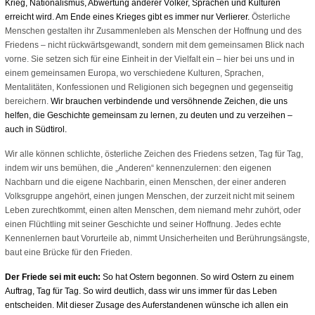
Krieg, Nationalismus, Abwertung anderer Völker, Sprachen und Kulturen
erreicht wird. Am Ende eines Krieges gibt es immer nur Verlierer.
Österliche
Menschen gestalten ihr Zusammenleben als Menschen der Hoffnung und des
Friedens – nicht rückwärtsgewandt, sondern mit dem gemeinsamen Blick nach
vorne. Sie setzen sich für eine Einheit in der Vielfalt ein – hier bei uns und in
einem gemeinsamen Europa, wo verschiedene Kulturen, Sprachen,
Mentalitäten, Konfessionen und Religionen sich begegnen und gegenseitig
bereichern.
Wir brauchen verbindende und versöhnende Zeichen, die uns
helfen, die Geschichte gemeinsam zu lernen, zu deuten und zu verzeihen –
auch in Südtirol.
Wir alle können schlichte, österliche Zeichen des Friedens setzen, Tag für Tag,
indem wir uns bemühen, die „Anderen“ kennenzulernen: den eigenen
Nachbarn und die eigene Nachbarin, einen Menschen, der einer anderen
Volksgruppe angehört, einen jungen Menschen, der zurzeit nicht mit seinem
Leben zurechtkommt, einen alten Menschen, dem niemand mehr zuhört, oder
einen Flüchtling mit seiner Geschichte und seiner Hoffnung. Jedes echte
Kennenlernen baut Vorurteile ab, nimmt Unsicherheiten und Berührungsängste,
baut eine Brücke für den Frieden.
Der Friede sei mit euch:
So hat Ostern begonnen. So wird Ostern zu einem
Auftrag, Tag für Tag. So wird deutlich, dass wir uns immer für das Leben
entscheiden. Mit dieser Zusage des Auferstandenen wünsche ich allen ein