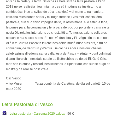
an ti dá la crëta y la lerch. Sciöche i á bele scrit tla lëtra pastorala l’ann
2018 ne se realisëia i jogn nia ma tres sü impëgns se instësc, mo ai
contribuësc ince al svilup de döta la sozieté y dl monn te na maniera
cristiana.Mies bones sorus y mi bugn fredesc, I ves mëti chësta lëtra
pastorala, cun düc chisc impëgns da tó, te ostes mans. Al ó ester la fede,
le punsé para, la convinziun y le fá para de tröc por porté ite y translaté te
nosta Diozeja les intenziuns de chësta lëtra. Te nostes aziuns solidares
ne sunse nia susc o sores: ËL nes vá dan fora y ËL vëgn sön tru cun nos.
Al é n tru cuntra Pasca: n tru che nes dëida mudé nüsc pinsiers, n tru de
converjiun, de dediziun y d’amur. De cör nes aodi a nos düc che les
zelebraziuns dl’edema santa y dla festa de Pasca – zënter y punt culminat
dl ann liturgich – nes dais coraje da jí sön chësc tru do ad Ël. Gejú Crist,
mort sön la crusc y ressorí, nes scinches le Spirit Sant, che sunse bugn da
mostré y da realisé nosc crëie.
Osc Vësco
+ Ivo Muser Terza domënia de Carsëma, de dla solidarieté, 15 de
merz 2020
Letra Pastorala dl Vesco
Letra pastorala - Carsema 2020 c.docx
56 K