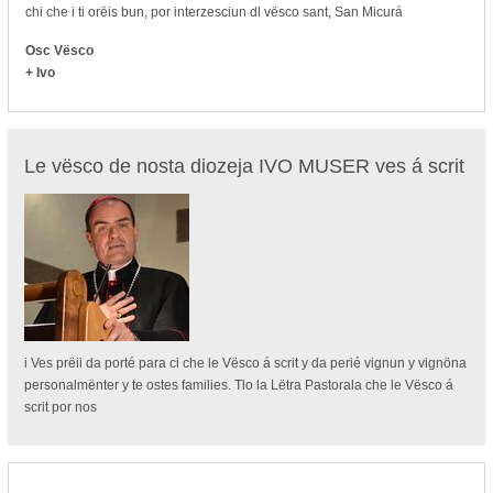
chi che i ti orëis bun, por interzesciun dl vësco sant, San Micurá
Osc Vësco
+ Ivo
Le vësco de nosta diozeja IVO MUSER ves á scrit
i Ves prëii da porté para ci che le Vësco á scrit y da perié vignun y vignöna
personalmënter y te ostes families. Tlo la Lëtra Pastorala che le Vësco á
scrit por nos