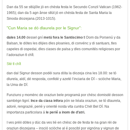
Dan da 55 se stlüjôle jö en chësta festa le Secundo Conzil Vatican (1962-
1965); dan da 5 agn ânse stlüt jö en chësta festa de Santa Maria la
Sinoda diozejana.(2013-1015).
"Cun Maria se dó dlaurela por le Signur":
dales 14.00
dessel gní
metü fora le Santiscimo
tl Dom da Porsenú y da
Balsan, te dötes les dlijies dles ploanies, di convënc y di santuars, tles
capeles di ospedai, dles ciases de palsa y dles comunités religioses por
l‘adoraziun tl chît.
Sté tl chît
dan dal Signur desson podëi sura döta la diozeja cina les 18.00: se tó
dlurela, aldí, dé resposta, confidé y azeté l’inciaria de Dî – sciöche Maria,
la Uma de Dî.
Funziuns y momënc de oraziun bele programá por chësc domisdé desson
sambëgn tigní.
Ince da ciasa infora
pón se liéala oraziun, se tó dlaurela,
adoré, rengrazié, perié y orienté nosta vita cuntra Chël Bel Dî. Na
importanza particolara á
le perié a inom de d’atri.
I ves prëii dötes y düc da ves lié en chësc de de festa te na gran rëi de
oraziun diozejana – insciö sciöche al é poscibl por vignöna y vignun de