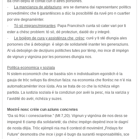
da chirí deplü le contat cun d’atres porsones.
·
La mancianza de abitaziuns
: ara se damana dai rapresentanc politics
provedimënc che ti garantësces a düc la poscibilité da ruvé pro n cuartier
por vire degnamënter.
·
Tó sö migranc/migrantes
: Papa Francësch cunta sö cater vari por ti
ester a chësc problem: tó sö, dé proteziun, daidé do y integré.
·
Le bojëgn de cura y assistënza che crësc
: curé y ti sté dlungia ales
porsones che á debojëgn é sëgn de solidarieté inanter les generaziuns.
Al vá debojëgn de dezijiuns politiches tutes por tëmp, mo ince dl impëgn
de vignun y vignüna por les porsones dlungia nos.
Politica economica y soziala
N sistem economich che se basëia sön n individualism egoistich é la
gauja de tröc svilups tla direziun falza: na economia che florësc ne n’é nia
automaticamënter ince iüsta. Ara se trata de co che la richëza vëgn
partida. La iustizia soziala é la condiziun por avëi la pesc, nia la varizia y
l’avidité do avëi, richëza y suzes.
Mostré nosc crëie cun aziuns concretes
“Da sü früc i conesciarëise.” (Mt 7,20). Vignun y vignöna de nos dess se
impegné tl ciamp dla solidarieté; da chësc impëgn depënd ince le dagní
de nosta dlijia. Tröc ejëmpli nia ma tl contest dl movimënt „Fridays for
Future“ desmostra che ince i jogn é bugn da surantó responsabilités, sce