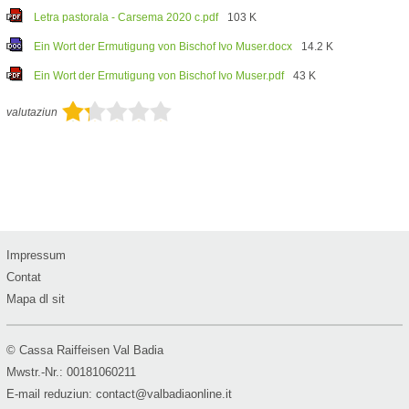
Letra pastorala - Carsema 2020 c.pdf
103 K
Ein Wort der Ermutigung von Bischof Ivo Muser.docx
14.2 K
Ein Wort der Ermutigung von Bischof Ivo Muser.pdf
43 K
valutaziun
Impressum
Contat
Mapa dl sit
© Cassa Raiffeisen Val Badia
Mwstr.-Nr.: 00181060211
E-mail reduziun:
contact@valbadiaonline.it