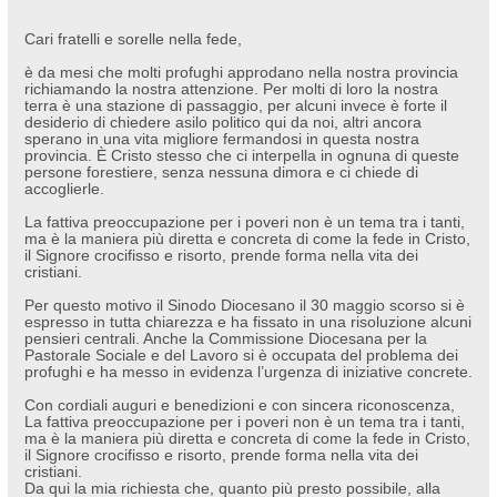
Cari fratelli e sorelle nella fede,
è da mesi che molti profughi approdano nella nostra provincia
richiamando la nostra attenzione. Per molti di loro la nostra
terra è una stazione di passaggio, per alcuni invece è forte il
desiderio di chiedere asilo politico qui da noi, altri ancora
sperano in una vita migliore fermandosi in questa nostra
provincia. È Cristo stesso che ci interpella in ognuna di queste
persone forestiere, senza nessuna dimora e ci chiede di
accoglierle.
La fattiva preoccupazione per i poveri non è un tema tra i tanti,
ma è la maniera più diretta e concreta di come la fede in Cristo,
il Signore crocifisso e risorto, prende forma nella vita dei
cristiani.
Per questo motivo il Sinodo Diocesano il 30 maggio scorso si è
espresso in tutta chiarezza e ha fissato in una risoluzione alcuni
pensieri centrali. Anche la Commissione Diocesana per la
Pastorale Sociale e del Lavoro si è occupata del problema dei
profughi e ha messo in evidenza l’urgenza di iniziative concrete.
Con cordiali auguri e benedizioni e con sincera riconoscenza,
La fattiva preoccupazione per i poveri non è un tema tra i tanti,
ma è la maniera più diretta e concreta di come la fede in Cristo,
il Signore crocifisso e risorto, prende forma nella vita dei
cristiani.
Da qui la mia richiesta che, quanto più presto possibile, alla