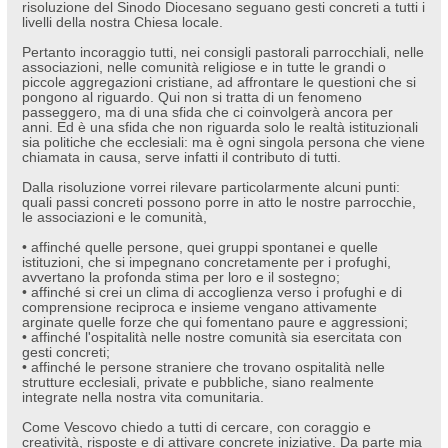
risoluzione del Sinodo Diocesano seguano gesti concreti a tutti i
livelli della nostra Chiesa locale.
Pertanto incoraggio tutti, nei consigli pastorali parrocchiali, nelle
associazioni, nelle comunità religiose e in tutte le grandi o
piccole aggregazioni cristiane, ad affrontare le questioni che si
pongono al riguardo. Qui non si tratta di un fenomeno
passeggero, ma di una sfida che ci coinvolgerà ancora per
anni. Ed è una sfida che non riguarda solo le realtà istituzionali
sia politiche che ecclesiali: ma è ogni singola persona che viene
chiamata in causa, serve infatti il contributo di tutti.
Dalla risoluzione vorrei rilevare particolarmente alcuni punti:
quali passi concreti possono porre in atto le nostre parrocchie,
le associazioni e le comunità,
• affinché quelle persone, quei gruppi spontanei e quelle
istituzioni, che si impegnano concretamente per i profughi,
avvertano la profonda stima per loro e il sostegno;
• affinché si crei un clima di accoglienza verso i profughi e di
comprensione reciproca e insieme vengano attivamente
arginate quelle forze che qui fomentano paure e aggressioni;
• affinché l'ospitalità nelle nostre comunità sia esercitata con
gesti concreti;
• affinché le persone straniere che trovano ospitalità nelle
strutture ecclesiali, private e pubbliche, siano realmente
integrate nella nostra vita comunitaria.
Come Vescovo chiedo a tutti di cercare, con coraggio e
creatività, risposte e di attivare concrete iniziative. Da parte mia