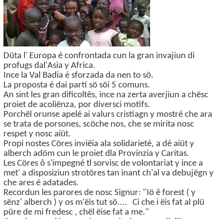
Düta l' Europa é confrontada cun la gran invajiun di
profugs dal'Asia y Africa.
Ince la Val Badia é sforzada da nen to sö.
La proposta é dai partí sö söi 5 comuns.
An sint les gran dificoltês, ince na zerta averjiun a chësc
proiet de acoliënza, por diversci motifs.
Porchël orunse apelé ai valurs cristiagn y mostré che ara
se trata de porsones, scöche nos, che se mirita nosc
respet y nosc aiüt.
Propi nostes Cöres inviëia ala solidarieté, a dé aiüt y
alberch adöm cun le proiet dla Provinzia y Caritas.
Les Cöres ô s'impegné tl sorvisc de volontariat y ince a
met' a disposiziun strotöres tan inant ch'al va debujëgn y
che ares é adatades.
Recordun les parores de nosc Signur: "Iö ê forest ( y
sënz' alberch ) y os m'ëis tut sö.... Ci che i ëis fat al plü
püre de mi fredesc , chël ëise fat a me."