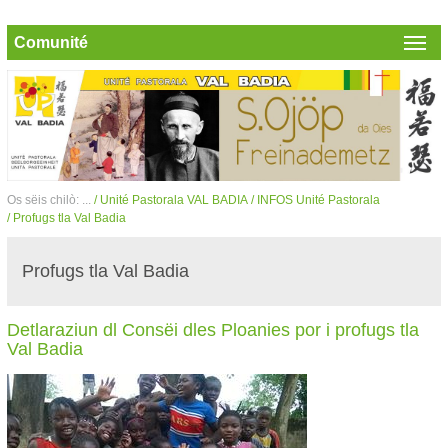
Comunité
Os sëis chilò: ...
/ Unité Pastorala VAL BADIA
/ INFOS Unité Pastorala
/ Profugs tla Val Badia
Profugs tla Val Badia
Detlaraziun dl Consëi dles Ploanies por i profugs tla
Val Badia