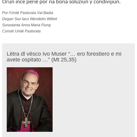
Orun ince perié por na bona soluziun y condivijiun.
Por l'Unité Pastorala Val Badia
Degan
Siur Iaco Wendelin Willeit
Surastanta Anna Maria Fiung
Consëi Unité Pastorala
Lëtra dl vësco Ivo Muser “… ero forestiero e mi
avete ospitato …” (Mt 25,35)