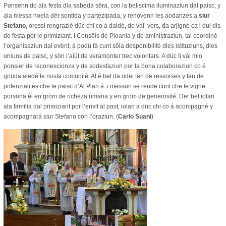
Ponsenn do ala festa dla sabeda sëra, con la beliscima iluminaziun dal paisc, y
ala mëssa noela dër sontida y partezipada, y renovenn les aodanzes a
siur
Stefano
, oressi rengrazié düc chi co á daidé, de val’ vers, da arjigné ca i dui dis
de festa por le primiziant. I Consëis de Ploania y de aministraziun, tal coordiné
l’organisaziun dal evënt, á podü fá cunt söla desponibilité dles istituziuns, dles
uniuns de paisc, y sön l’aiüt de veramonter trec volontars. A düc ti vál mio
ponsier de reconescionza y de sodesfaziun por la bona colaboraziun co é
gnüda aledé te nosta comunité. Al é bel da odëi tan de ressorses y tan de
potenzialités che le paisc d’Al Plan á: i messun se rënde cunt che te vigne
porsona él en gröm de richëza umana y en gröm de generosité. Dër bel iolan
ala familia dal primiziant por l’envit al past; iolan a düc chi co á acompagné y
acompagnará siur Stefano con l’oraziun. (
Carlo Suani
)