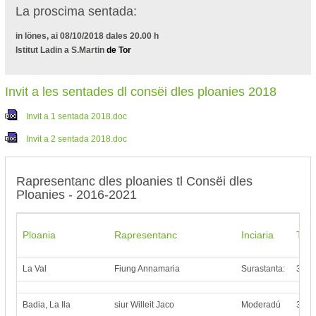
La proscima sentada:
in lönes, ai 08
/10/2018
dales 20.00 h
Istitut Ladin a S.Martin
de Tor
Invit a les sentades dl consëi dles ploanies 2018
Invit a 1 sentada 2018.doc
Invit a 2 sentada 2018.doc
Rapresentanc dles ploanies tl Consëi dles
Ploanies - 2016-2021
Ploania
Rapresentanc
Inciaria
Tele
La Val
Fiung Annamaria
Surastanta:
347 
Badia, La Ila
siur Willeit Jaco
Moderadú
347 