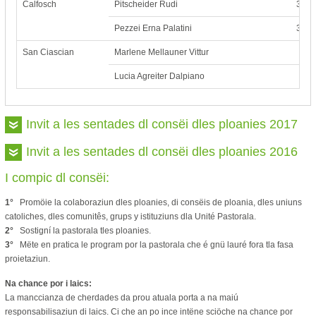
Calfosch
Pitscheider Rudi
333/
Pezzei Erna Palatini
335/
San Ciascian
Marlene Mellauner Vittur
Lucia Agreiter Dalpiano
Invit a les sentades dl consëi dles ploanies 2017
Invit a les sentades dl consëi dles ploanies 2016
I compic dl consëi:
1°
Promöie la colaboraziun dles ploanies, di consëis de ploania, dles uniuns
catoliches, dles comunitês, grups y istituziuns dla Unité Pastorala.
2°
Sostigní la pastorala tles ploanies.
3°
Mëte en pratica le program por la pastorala che é gnü lauré fora tla fasa
proietaziun.
Na chance por i laics:
La manccianza de cherdades da prou atuala porta a na maiú
responsabilisaziun di laics. Ci che an po ince intëne sciöche na chance por