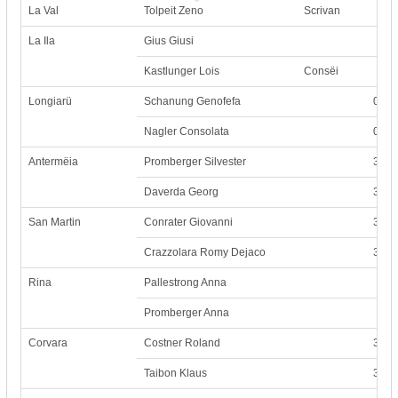
La Val
Tolpeit Zeno
Scrivan
La Ila
Gius Giusi
Kastlunger Lois
Consëi
Longiarü
Schanung Genofefa
0474
Nagler Consolata
0474
Antermëia
Promberger Silvester
3471
Daverda Georg
348 
San Martin
Conrater Giovanni
335/
Crazzolara Romy Dejaco
339/
Rina
Pallestrong Anna
Promberger Anna
Corvara
Costner Roland
339/
Taibon Klaus
338/