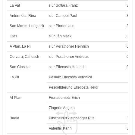
La Val
siur Sottara Franz
333 
Antermëia, Rina
siur Campei Paul
380 
San Martin, Longiarü
siur Ploner Iaco
333 
Oies
siur Ján Mátik
0471
A Plan, La Pli
siur Perathoner Heinrich
0474
Corvara, Calfosch
siur Perathoner Andreas
0471
San Ciascian
siur Ellecosta Heinrich
0471
La Pli
Peslalz Ellecosta Veronica
Pescollderung Ellecosta Heidi
Al Plan
Frenademetz Erich
Zingerle Angela
Badia
Pitscheider Lerchegger Rita
342/
Valentin Karin
338/