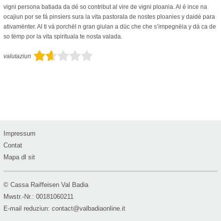
vigni persona batiada da dé so contribut al vire de vigni ploania. Al é ince na
ocajiun por se fá pinsiers sura la vita pastorala de nostes ploanies y daidé para
ativamënter. Al ti vá porchël n gran giulan a düc che che s’impegnëia y dá ca de
so tëmp por la vita spirituala te nosta valada.
valutaziun
Impressum
Contat
Mapa dl sit
© Cassa Raiffeisen Val Badia
Mwstr.-Nr.: 00181060211
E-mail reduziun:
contact@valbadiaonline.it