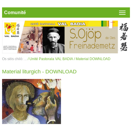
Comunité
Os sëis chilò: ...
/ Unité Pastorala VAL BADIA
/ Material DOWNLOAD
Material liturgich - DOWNLOAD