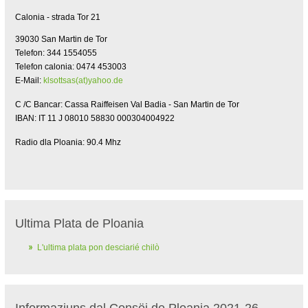
Calonia - strada Tor 21
39030 San Martin de Tor
Telefon: 344 1554055
Telefon calonia: 0474 453003
E-Mail:
klsottsas(at)yahoo.de
C /C Bancar: Cassa Raiffeisen Val Badia - San Martin de Tor
IBAN: IT 11 J 08010 58830 000304004922
Radio dla Ploania: 90.4 Mhz
Ultima Plata de Ploania
L'ultima plata pon desciarié chilò
Informaziuns dal Consëi de Ploania 2021-26