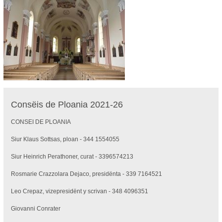
Consëis de Ploania 2021-26
CONSEI DE PLOANIA
Siur Klaus Sottsas, ploan - 344 1554055
Siur Heinrich Perathoner, curat - 3396574213
Rosmarie Crazzolara Dejaco, presidënta - 339 7164521
Leo Crepaz, vizepresidënt y scrivan - 348 4096351
Giovanni Conrater